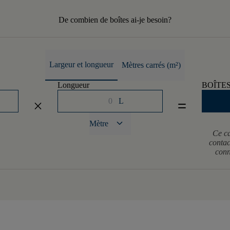
De combien de boîtes ai-je besoin?
Largeur et longueur
Mètres carrés (m²)
Longueur
BOÎTE
L
close
equal
keyboard_arrow_down
Mètre
Ce ca
contac
conn