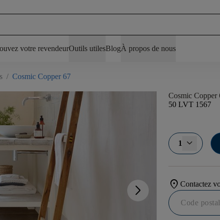
ouvez votre revendeur
Outils utiles
Blog
À propos de nous
s
/
Cosmic Copper 67
Cosmic Copper 
50 LVT 1567
1
location_on
Contactez vo
arrow_forward_ios