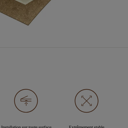
Installation sur toute surface
Extrêmement stable