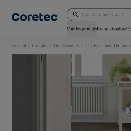
search
Voir les produits
Room visualiser
Tr
Accueil
/
Produits
/
The Essentials
/
The Essentials Tile Serie