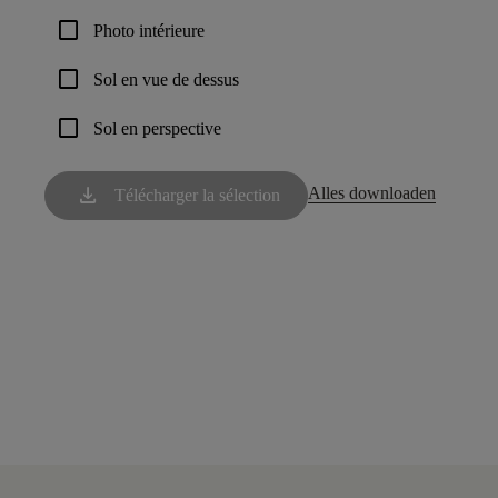
check_box_outline_blank
Photo intérieure
check_box_outline_blank
Sol en vue de dessus
check_box_outline_blank
Sol en perspective
download
Alles downloaden
Télécharger la sélection