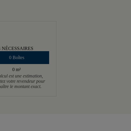
S NÉCESSAIRES
0 Boîtes
0 m
²
lcul est une estimation,
tez votre revendeur pour
aître le montant exact.